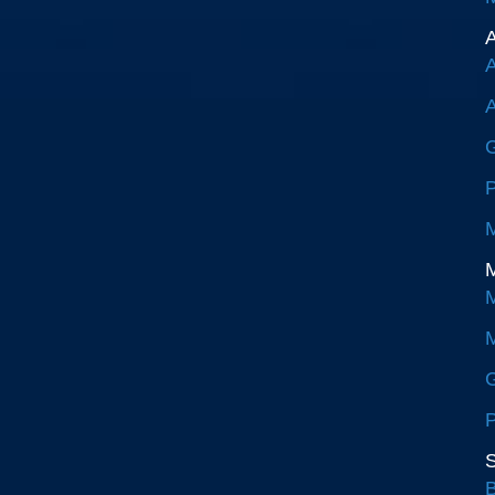
A
A
A
G
P
M
M
M
M
G
P
S
B