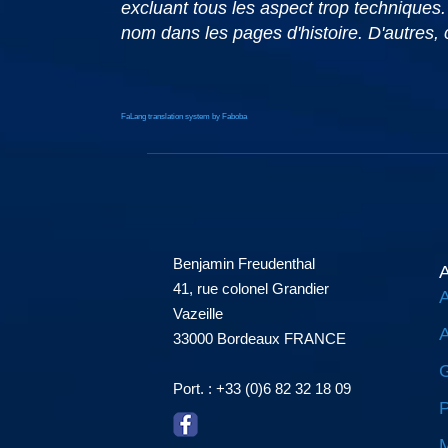
excluant tous les aspect trop techniques. 
nom dans les pages d'histoire. D'autres,
FaLang translation system by Faboba
Benjamin Freudenthal
A
41, rue colonel Grandier
A
Vazeille
A
33000 Bordeaux FRANCE
G
Port. : +33 (0)6 82 32 18 09
P
M