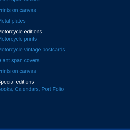
rints on canvas
etal plates
otorcycle editions
otorcycle prints
otorcycle vintage postcards
iant span covers
rints on canvas
pecial editions
ooks, Calendars, Port Folio