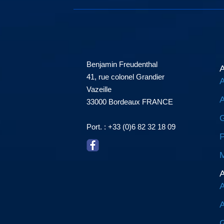
Benjamin Freudenthal
A
41, rue colonel Grandier
A
Vazeille
A
33000 Bordeaux FRANCE
G
Port. : +33 (0)6 82 32 18 09
P
M
A
A
A
G