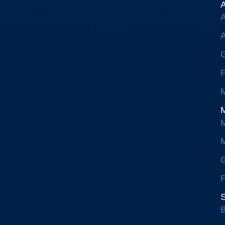
A
A
A
G
P
M
M
M
M
G
P
S
B