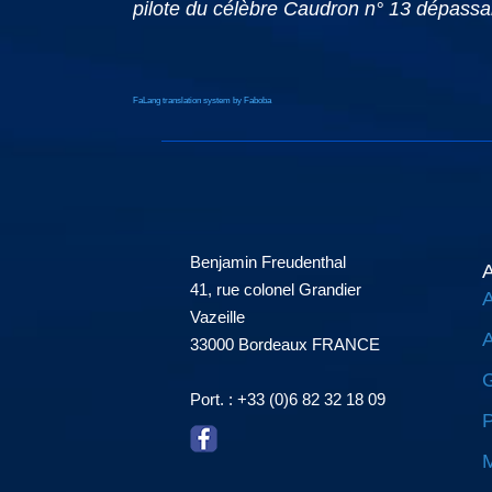
pilote du célèbre Caudron n° 13 dépassan
FaLang translation system by Faboba
Benjamin Freudenthal
A
41, rue colonel Grandier
A
Vazeille
A
33000 Bordeaux FRANCE
G
Port. : +33 (0)6 82 32 18 09
P
M