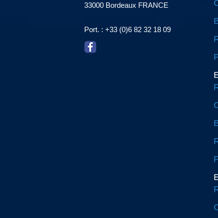
C
33000 Bordeaux FRANCE
Port. : +33 (0)6 82 32 18 09
R
P
E
R
C
R
P
E
R
C