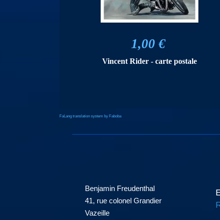
1,00 €
Vincent Rider - carte postale
FaLang translation system by Faboba
Benjamin Freudenthal
E
41, rue colonel Grandier
R
Vazeille