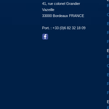
41, rue colonel Grandier
R
Vazeille
C
33000 Bordeaux FRANCE
Port. : +33 (0)6 82 32 18 09
R
P
E
R
C
R
P
E
R