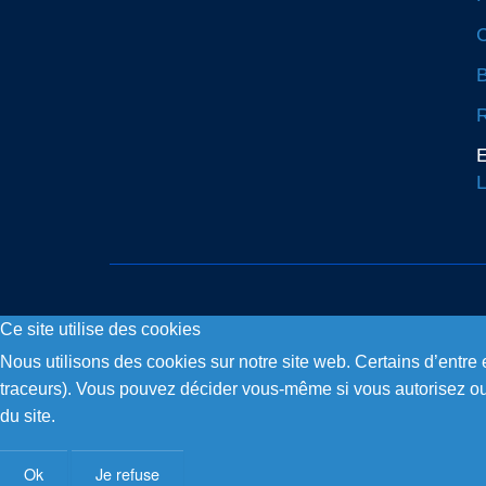
C
R
E
L
Ce site utilise des cookies
Copyright © 2026. Fly and Drive .
Nous utilisons des cookies sur notre site web. Certains d’entre 
traceurs). Vous pouvez décider vous-même si vous autorisez ou n
du site.
Ok
Je refuse