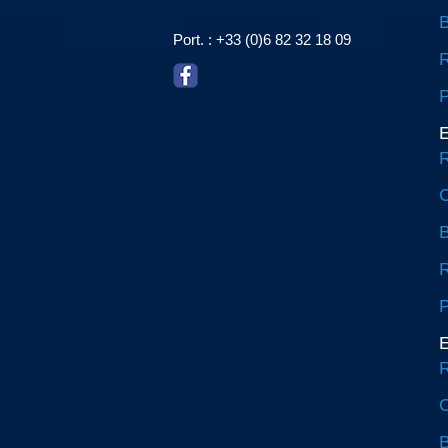
Port. : +33 (0)6 82 32 18 09
R
P
E
R
C
R
P
E
R
C