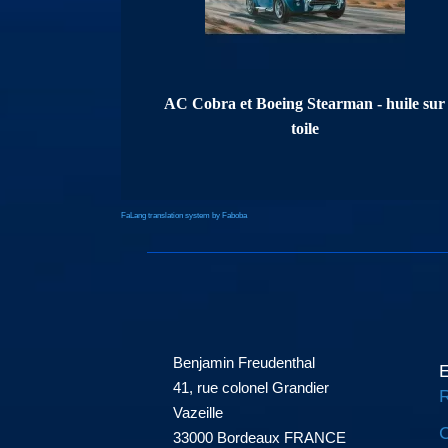
AC Cobra et Boeing Stearman - huile sur
toile
FaLang translation system by Faboba
Benjamin Freudenthal
E
41, rue colonel Grandier
R
Vazeille
C
33000 Bordeaux FRANCE